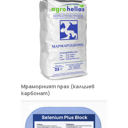
Мраморният прах (калциев
карбонат)