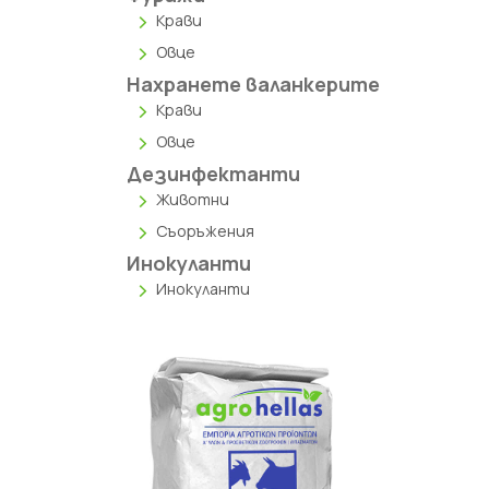
Крави
Овце
Нахранете валанкерите
Крави
Овце
Дезинфектанти
Животни
Съоръжения
Инокуланти
Инокуланти