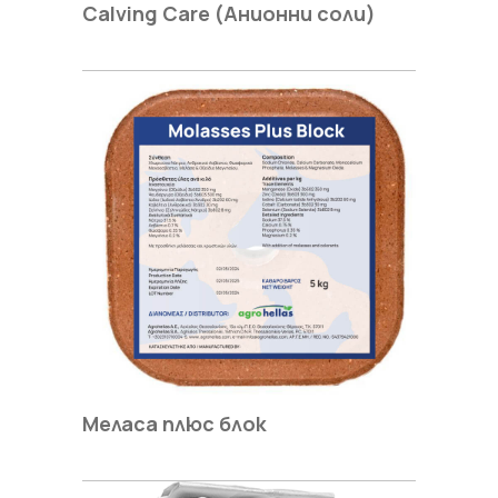
Calving Care (Анионни соли)
Меласа плюс блок