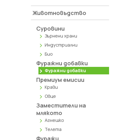
Животновъдство
Суровини
Зърнени храни
Индустриални
Био
Фуражни добавки
Фуражни добавки
Премиум емисии
Крави
Овце
Заместители на
млякото
Агнешко
Телета
Фуражи