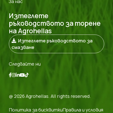
За нас
Изтеглете
ръководството за торене
на Agrohellas
Изтеглете ръководството за
смазване
Следвайте ни
@ 2026 Agrohellas. All rights reserved.
Политика за бисквитки
Правила и условия