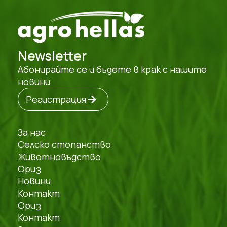
Newsletter
Абонирайте се и бъдете в крак с нашите
новини
Регистрация
За нас
Селско стопанство
Животновъдство
Oриз
Новини
Контакт
Oриз
Контакт