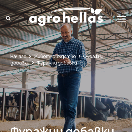
Начало
Животновъдство
Фуражни
добавки
Фуражни добавки
Фуражни добавки