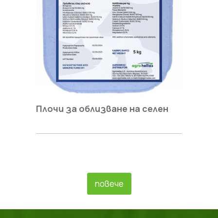
Плочи за облизване на селен
повече