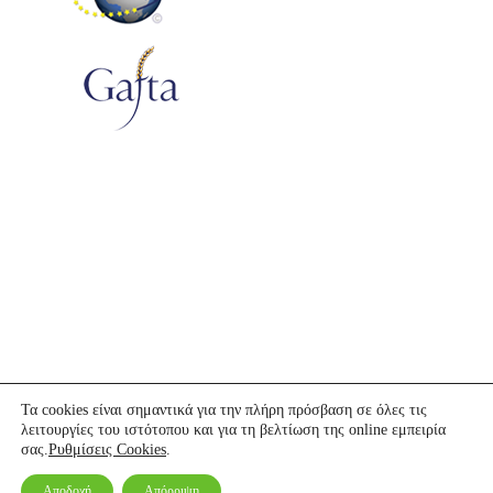
@ 2026 Agrohellas. All rights reserved.
Πολιτική Cookies
Όροι Χρήσης
Πολιτική Απορρήτου
Agrohellas A.E.
Γ.Ε.ΜΗ.: 54379421000
Τα cookies είναι σημαντικά για την πλήρη πρόσβαση σε όλες τις
λειτουργίες του ιστότοπου και για τη βελτίωση της online εμπειρία
Design:
Point Blank
σας.
Ρυθμίσεις Cookies
.
Code:
Happyonline
Αποδοχή
Απόρριψη