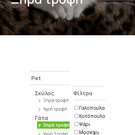
Pet
Σκύλος
Φίλτρα
Ξηρά τροφή
Γαλοπούλα
Υγρή τροφή
Κοτόπουλο
Γάτα
Ψάρι
Ξηρά τροφή
Μοσχάρι
Υγρή Τροφή