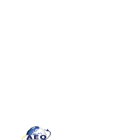
Νέα
Επικοινωνία
Επενδυτικά Έργα
Κατεβάστε τον αναλυτικό
οδηγό θρέψης καλλιεργειών
της Agrohellas
Κατεβάστε τον οδηγό θρέψης
Ακολουθήστε μας