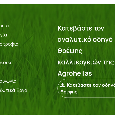
ρεία
Κατεβάστε τον
γία
αναλυτικό οδηγό
οτροφία
θρέψης
καλλιεργειών της
εσίες
Agrohellas
οινωνία
Κατεβάστε τον οδηγ
δυτικά Έργα
θρέψης