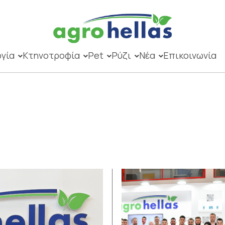
γία
Κτηνοτροφία
Pet
Ρύζι
Νέα
Επικοινωνία
υ