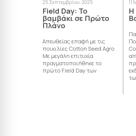
25 Σεπτεμβρίου, 2025
11 
Field Day: Το
Η
βαμβάκι σε Πρώτο
Β
Πλάνο
Πα
Απευθείας επαφή με τις
Πο
ποικιλίες Cotton Seed Agro
Co
Με μεγάλη επιτυχία
απ
πραγματοποιήθηκε το
πρ
πρώτο Field Day των
εκ
τω