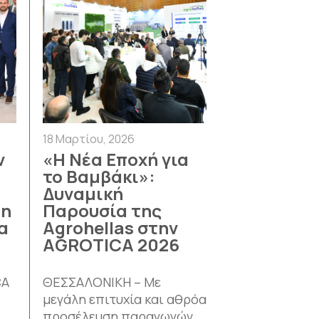
18 Μαρτίου, 2026
ν
«Η Νέα Εποχή για
το Βαμβάκι»:
Δυναμική
τη
Παρουσία της
α
Agrohellas στην
AGROTICA 2026
CA
ΘΕΣΣΑΛΟΝΙΚΗ – Με
μεγάλη επιτυχία και αθρόα
προσέλευση παραγωγών,