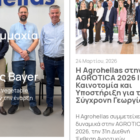
υμμαχία
24 Μαρτίου, 2026
Η Agrohellas στη
ς Bayer
AGROTICA 2026 |
Καινοτομία και
α Vegetable
Υποστήριξη για 
ν την έναρξη
Σύγχρονη Γεωργί
Η Agrohellas συμμετείχε
δυναμικά στην AGROTI
2026, την 31η Διεθνή
Έκθεση Αγροτικών