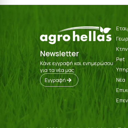
Εται
Γεωρ
Κτην
Newsletter
Pet
Κάνε εγγραφή και ενημερώσου
Υπηρ
για τα νέα μας
Νέα
Εγγραφή
Επικ
Επεν