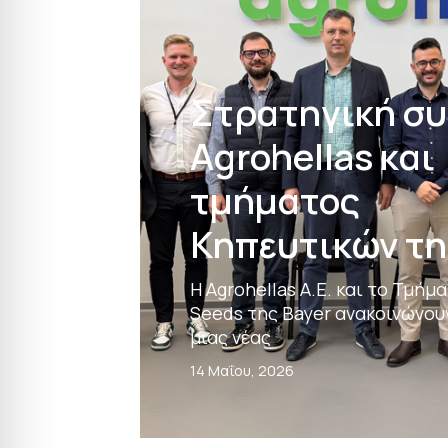
Στρατηγική σ
Agrohellas και
τμήματος
Κηπευτικών τη
Η Agrohellas Α.Ε. και το Τμήμ
Seeds της Bayer ανακοινώνου
μιας νέας
14 Μαΐου, 2026