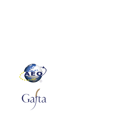
οδηγό θρέψης καλλιεργειών
της Agrohellas
Κατεβάστε τον οδηγό θρέψης
Ακολουθήστε μας