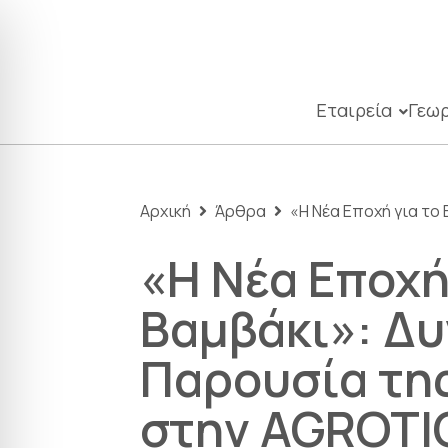
Εταιρεία
Γεωρ
Αρχική
Άρθρα
«Η Νέα Εποχή για το
«Η Νέα Εποχή
Βαμβάκι»: Δυ
Παρουσία της
στην AGROTI