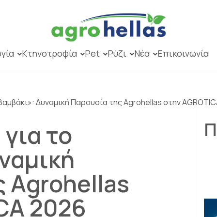
γία
Κτηνοτροφία
Pet
Ρύζι
Νέα
Επικοινωνία
 Βαμβάκι»: Δυναμική Παρουσία της Agrohellas στην AGROTIC
Π
 για το
ναμική
 Agrohellas
CA 2026