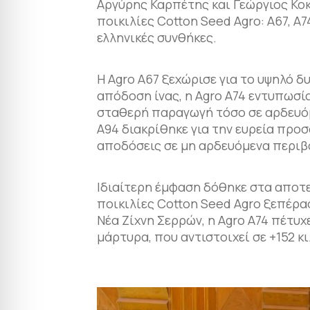
Αργύρης Καρπέτης και Γεώργιος Κοκ
ποικιλίες Cotton Seed Agro: A67, A74
ελληνικές συνθήκες.
Η Agro A67 ξεχώρισε για το υψηλό δ
απόδοση ίνας, η Agro A74 εντυπωσία
σταθερή παραγωγή τόσο σε αρδευόμε
A94 διακρίθηκε για την ευρεία προ
αποδόσεις σε μη αρδευόμενα περιβ
Ιδιαίτερη έμφαση δόθηκε στα αποτ
ποικιλίες Cotton Seed Agro ξεπέρα
Νέα Ζίχνη Σερρών, η Agro A74 πέτυ
μάρτυρα, που αντιστοιχεί σε +152 κ