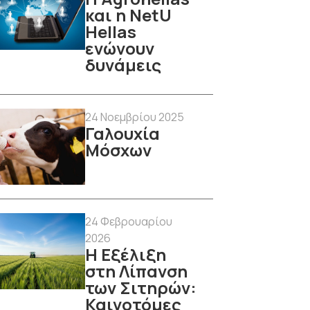
και η NetU
Hellas
ενώνουν
δυνάμεις
24 Νοεμβρίου 2025
Γαλουχία
Μόσχων
24 Φεβρουαρίου
2026
Η Εξέλιξη
στη Λίπανση
των Σιτηρών:
Καινοτόμες