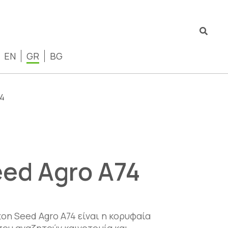
EN
GR
BG
74
eed Agro A74
ton Seed Agro Α74 είναι η κορυφαία