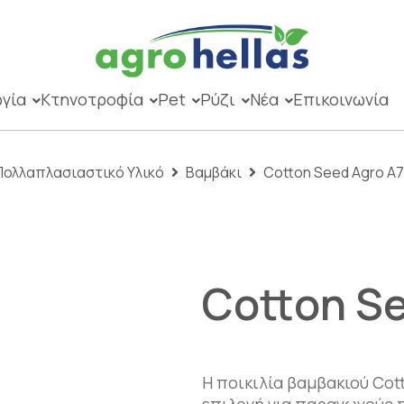
γία
Κτηνοτροφία
Pet
Ρύζι
Νέα
Επικοινωνία
Πολλαπλασιαστικό Υλικό
Βαμβάκι
Cotton Seed Agro A
Cotton S
Η ποικιλία βαμβακιού Cot