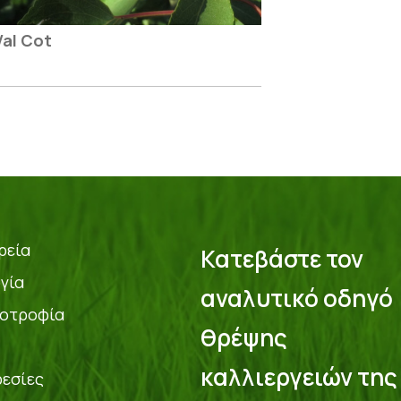
Val Cot
ρεία
Κατεβάστε τον
γία
αναλυτικό οδηγό
οτροφία
θρέψης
καλλιεργειών της
εσίες