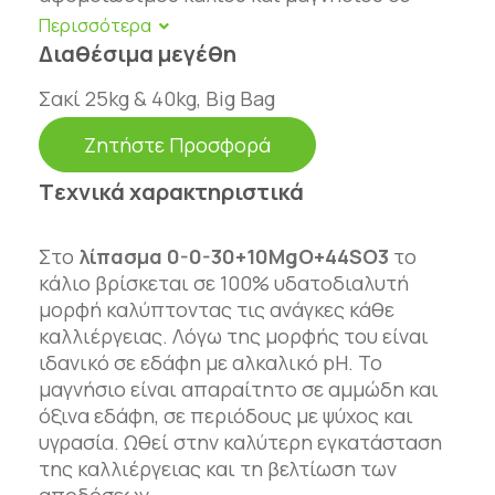
ιδανική αναλογία 3:1 για την καλύψη των
αναγκών των καλλιεργειών. Είναι
Διαθέσιμα μεγέθη
απαλλαγμένο χλωρίου. Η ιδανική σύνθεση
Σακί 25kg & 40kg, Big Βag
του 0-0-30+10MgO+43SO3 είναι κατάλληλη
για καλλιέργειες απαιτητικές σε κάλιο
Ζητήστε Προσφορά
όπως τα δένδρα, τα κηπευτικά και τα
ψυχανθή. Επίσης, είναι εγκεκριμένο από την
Tεχνικά χαρακτηριστικά
Ευρωπαϊκή Ένωση Ε.Ε. και μπορεί να
χρησιμοποιηθεί στη βιολογική γεωργία.
Στο
λίπασμα 0-0-30+10MgO+44SO3
το
Το κάλιο συμμετέχει στο μεταβολισμό
κάλιο βρίσκεται σε 100% υδατοδιαλυτή
υδατανθράκων. Συμβάλλει στην αύξηση της
μορφή καλύπτοντας τις ανάγκες κάθε
παραγωγής και της ποιότητας των καρπών,
καλλιέργειας. Λόγω της μορφής του είναι
στην περιεκτικότητα των καρπών σε έλαιο
ιδανικό σε εδάφη με αλκαλικό pH. Το
και στη βελτίωση των οργανοληπτικών
μαγνήσιο είναι απαραίτητο σε αμμώδη και
χαρακτηριστικών. Ενισχύει την αντίσταση
όξινα εδάφη, σε περιόδους με ψύχος και
των φυτών στις ασθένειες και την αντοχή
υγρασία. Ωθεί στην καλύτερη εγκατάσταση
τους στο αβιοτικό στρες (όπως υψηλή
της καλλιέργειας και τη βελτίωση των
θερμοκρασία).
αποδόσεων.