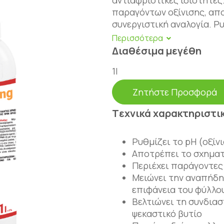
αντιαφριστικές ιδιότητες
παραγόντων οξίνισης, απ
συνεργιστική αναλογία. Ρ
διαλύματος ενώ παράλληλ
αποτελεσματικότητα των
Διαθέσιμα μεγέθη
και διαφυλλικών λιπασμά
1l
ψεκαστικό διάλυμα αυξάνε
συνδιαστικότητα των δρα
Ζητήστε Προσφορά
μέσα σε αυτό, αποτρέπον
Tεχνικά χαρακτηριστι
Ρυθμίζει το pH (οξίν
Αποτρέπει το σχημα
Περιέχει παράγοντες
Μειώνει την αναπήδη
επιφάνεια του φύλλο
Βελτιώνει τη συνδια
ψεκαστικό βυτίο