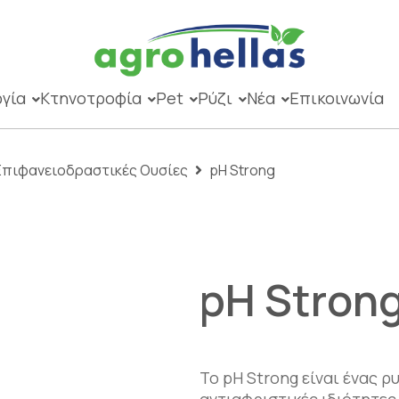
γία
Κτηνοτροφία
Pet
Ρύζι
Νέα
Επικοινωνία
Επιφανειοδραστικές Ουσίες
pH Strong
pH Stron
Το pH Strong είναι ένας ρ