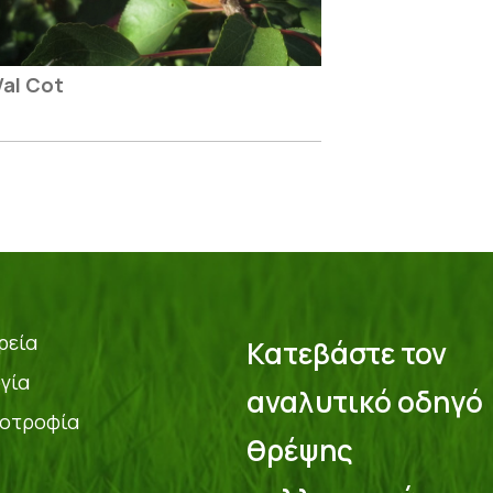
Val Cot
ρεία
Κατεβάστε τον
γία
αναλυτικό οδηγό
οτροφία
θρέψης