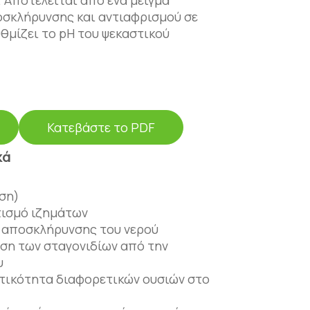
. Αποτελείται από ένα μείγμα
οσκλήρυνσης και αντιαφρισμού σε
υθμίζει το pH του ψεκαστικού
α ενισχύει την
 φυτοπροστατευτικών προϊόντων
των. Η προσθήκη του pH Strong στο
ι τη σταθερότητα και την
στικών ουσιών που περιέχονται
Κατεβάστε το PDF
τας την υδρόλυση τους.
κά
ιση)
τισμό ιζημάτων
 αποσκλήρυνσης του νερού
ση των σταγονιδίων από την
υ
στικότητα διαφορετικών ουσιών στο