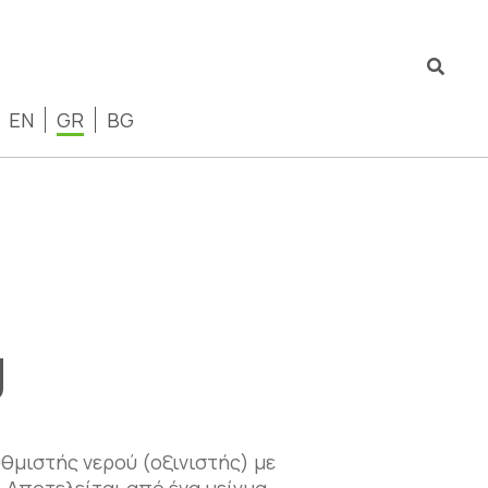
EN
GR
BG
g
υθμιστής νερού (οξινιστής) με