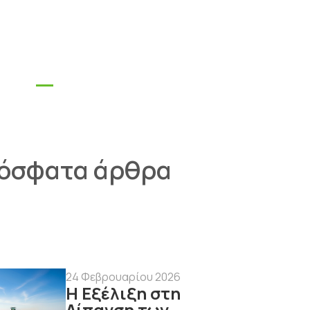
EN
GR
BG
όσφατα άρθρα
24 Φεβρουαρίου 2026
Η Εξέλιξη στη
Λίπανση των