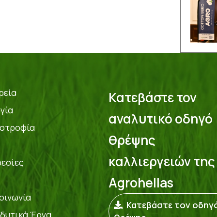
ρεία
Κατεβάστε τον
γία
αναλυτικό οδηγό
οτροφία
θρέψης
καλλιεργειών της
εσίες
Agrohellas
οινωνία
Κατεβάστε τον οδηγ
δυτικά Έργα