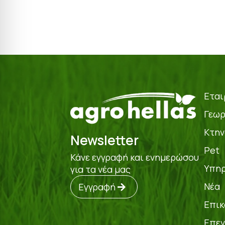
Εται
Γεωρ
Κτην
Newsletter
Pet
Κάνε εγγραφή και ενημερώσου
Υπηρ
για τα νέα μας
Νέα
Εγγραφή
Επικ
Επεν