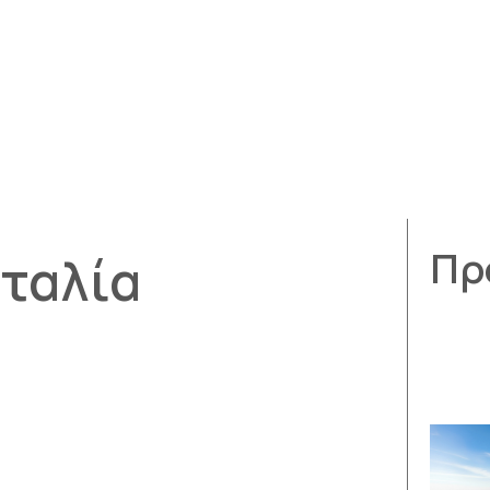
γία
Κτηνοτροφία
Pet
Ρύζι
Νέα
Επικοινωνία
ητών
Αιτωλοακαρνανία
Καραφέρη Ναταλία
Πρ
ταλία