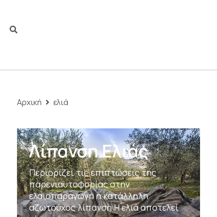
Αρχική
ελιά
Λίπανση Ελιάς
Περιορίζει τις επιπτώσεις της
παρενιαυτοφορίας στην
ελαιοπαραγωγή η κατάλληλη
αζωτούχος λίπανση Η ελιά αποτελεί