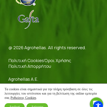
@ 2026 Agrohellas. All rights reserved.
Πολιτική Cookies
Όροι Χρήσης
Πολιτική Απορρήτου
Agrohellas A.E.
Γ.Ε.ΜΗ.: 54379421000
Τα cookies είναι σημαντικά για την πλήρη πρόσβαση σε όλες τις
λειτουργίες του ιστότοπου και για τη βελτίωση της online εμπειρία
Design:
Point Blank
σας.
Ρυθμίσεις Cookies
.
Code:
Happyonline
Αποδοχή
Απόρριψη