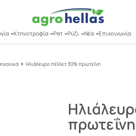
γία
Κτηνοτροφία
Pet
Ρύζι
Νέα
Επικοινωνία
μηχανικά
Ηλιάλευρο πέλλετ 30% πρωτεΐνη
Ηλιάλευρ
πρωτεΐνη