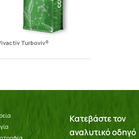
Vivactiv Turboviv®
ρεία
Κατεβάστε τον
γία
αναλυτικό οδηγό
οτροφία