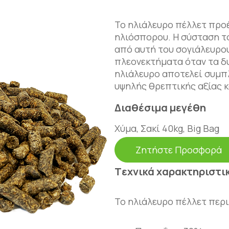
Το ηλιάλευρο πέλλετ προ
ηλιόσπορου. Η σύσταση το
από αυτή του σογιάλευρου
πλεονεκτήματα όταν τα δ
ηλιάλευρο αποτελεί συμ
υψηλής θρεπτικής αξίας κ
Διαθέσιμα μεγέθη
Χύμα, Σακί 40kg, Big Βag
Ζητήστε Προσφορά
Tεχνικά χαρακτηριστι
Το ηλιάλευρο πέλλετ περι