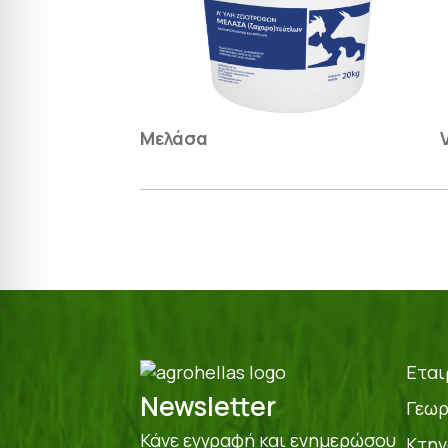
Μελάσα
Εται
Newsletter
Γεωρ
Κάνε εγγραφή και ενημερώσου
Κτην