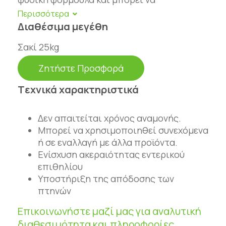
χρησιμοποιηθεί αποκλειστικά ή ως
συμπλήρωμα στα αντικοκκιδιακά
Διαθέσιμα μεγέθη
προγράμματα που εφαρμόζονται στην
Σακί 25kg
εκτροφή. Συμβάλλει στην ενίσχυση της
ακεραιότητας του εντερικού επιθηλίου και
Ζητήστε Προσφορά
υποστηρίζει την απόδοση των πτηνών
ενάντια στις επιπτώσεις της κοκκιδίωσης.
Tεχνικά χαρακτηριστικά
Δεν απαιτείται χρόνος αναμονής.
Μπορεί να χρησιμοποιηθεί συνεχόμενα
ή σε εναλλαγή με άλλα προϊόντα.
Ενίσχυση ακεραιότητας εντερικού
επιθηλίου
Υποστήριξη της απόδοσης των
πτηνών
Επικοινωνήστε μαζί μας για αναλυτική
διαθεσιμότητα και πληροφορίες.