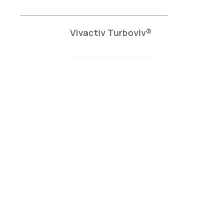
Vivactiv Turboviv®
Newsletter
Κάνε εγγραφή και ενημερώσου για τα νέα
μας
Εγγραφή