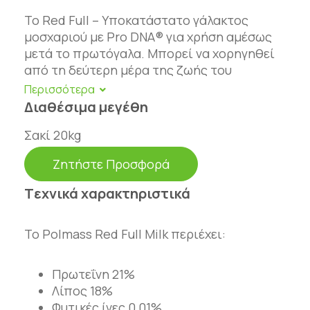
Το Red Full – Υποκατάστατο γάλακτος
μοσχαριού με Pro DNA® για χρήση αμέσως
μετά το πρωτόγαλα. Μπορεί να χορηγηθεί
από τη δεύτερη μέρα της ζωής του
μοσχαριού. Δίνει αποδεδειγμένα, εξαιρετικά
αποτελέσματα στην εκτροφή μόσχων.
Διαθέσιμα μεγέθη
Συνιστάται για χρήση τόσο σε τυπικά
Σακί 20kg
(παραδοσιακά) όσο και σε εντατικά
Ζητήστε Προσφορά
συστήματα σίτισης μόσχων. Το RED FULL
with ProDNA® περιέχει τις υψηλότερης
Tεχνικά χαρακτηριστικά
ποιότητας πρωτεΐνες γάλακτος, που
προέρχονται από γάλα σε σκόνη και ορό
γάλακτος. Το RED FULL with ProDNA®
Το Polmass Red Full Milk περιέχει:
περιέχει πρεβιοτικά, προβιοτικά και
ProDNA®.
Πρωτεΐνη 21%
Λίπος 18%
Το ProDNA® είναι ένα σύμπλεγμα
Φυτικές ίνες 0,01%