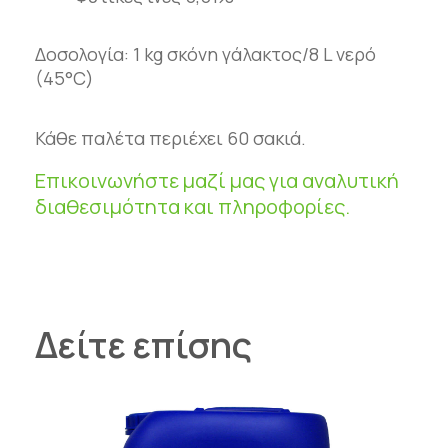
νουκλεοτιδίων που απομονώνονται από
ζυμομύκητες. Το RED FULL με ProDNA®
είναι κατάλληλο για όλους τους τύπους
Δοσολογία: 1 kg σκόνη γάλακτος/8 L νερό
ποτών: αυτόματους σταθμούς, ταξί
(45°C)
γάλακτος, τάισμα με κουβά.
Κάθε παλέτα περιέχει 60 σακιά.
Επικοινωνήστε μαζί μας για αναλυτική
διαθεσιμότητα και πληροφορίες.
Δείτε επίσης