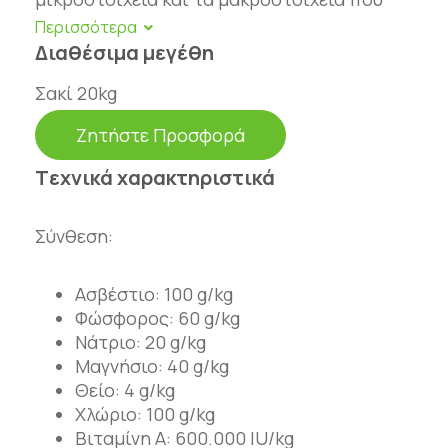
περιέχει καλύπτει τις ανάγκες της μητέρας
και του αναπτυσσόμενου εμβρύου. Μειώνει
Διαθέσιμα μεγέθη
τον κίνδυνο υπασβεστιαιμίας και
Σακί 20kg
προετοιμάζει το ζώο για την γαλακτική
περίοδο.
Ζητήστε Προσφορά
Tεχνικά χαρακτηριστικά
Σύνθεση:
Ασβέστιο: 100 g/kg
Φώσφορος: 60 g/kg
Νάτριο: 20 g/kg
Μαγνήσιο: 40 g/kg
Θείο: 4 g/kg
Χλώριο: 100 g/kg
Βιταμίνη Α: 600.000 IU/kg